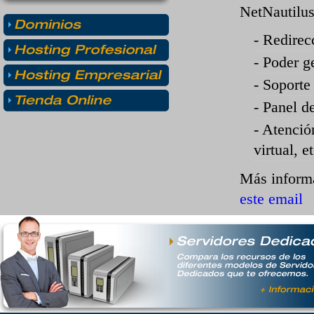
NetNautilus
- Redirec
- Poder g
- Soporte
- Panel d
- Atenció
virtual, et
Más informa
este email