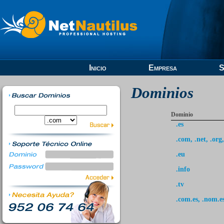
Inicio
Empresa
S
Dominios
Dominio
.es
.com, .net, .org,
.eu
.info
.tv
.com.es, .nom.es